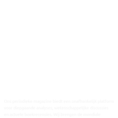
VGE Bulletin
Verdieping in
Gezondheidseconomie
Ons periodieke magazine biedt een onafhankelijk platform
voor diepgaande analyses, wetenschappelijke discussies
en actuele boekrecensies. Wij brengen de mondiale